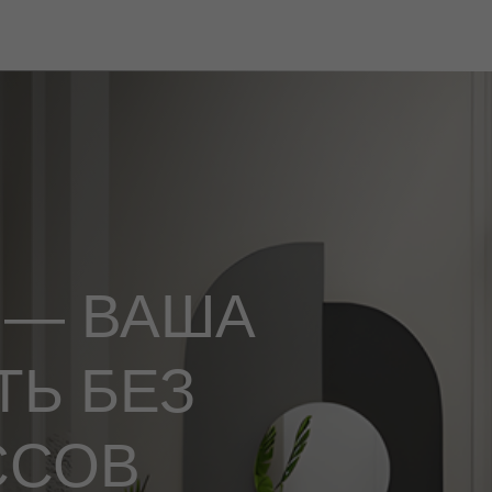
 — ВАША
Ь БЕЗ
ССОВ