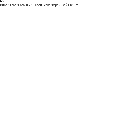
р.
Кирпич облицовочный Персик Стройкерамика (448шт)